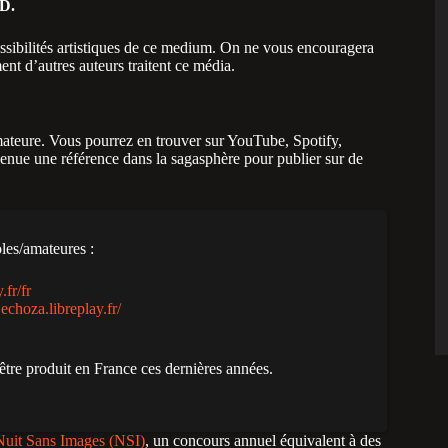
CD.
ossibilités artistiques de ce medium. On ne vous encouragera
nt d’autres auteurs traitent ce média.
amateure. Vous pourrez en trouver sur YouTube, Spotify,
nue une référence dans la sagasphère pour publier sur de
les/amateures :
.fr/fr
echoza.libreplay.fr/
être produit en France ces dernières années.
Nuit Sans Images (NSI)
, un concours annuel équivalent à des