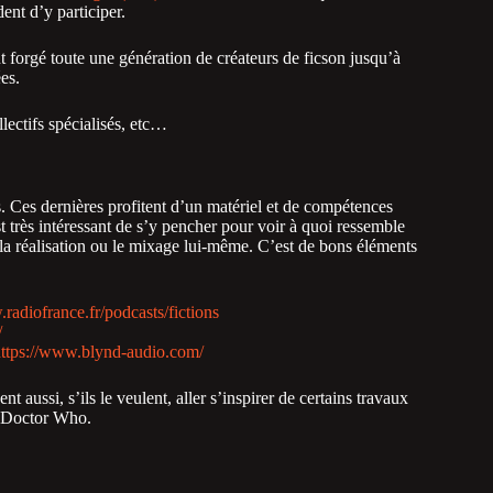
dent d’y participer.
t forgé toute une génération de créateurs de ficson jusqu’à
es.
llectifs spécialisés, etc…
s. Ces dernières profitent d’un matériel et de compétences
st très intéressant de s’y pencher pour voir à quoi ressemble
 la réalisation ou le mixage lui-même. C’est de bons éléments
radiofrance.fr/podcasts/fictions
/
ttps://www.blynd-audio.com/
t aussi, s’ils le veulent, aller s’inspirer de certains travaux
de Doctor Who.