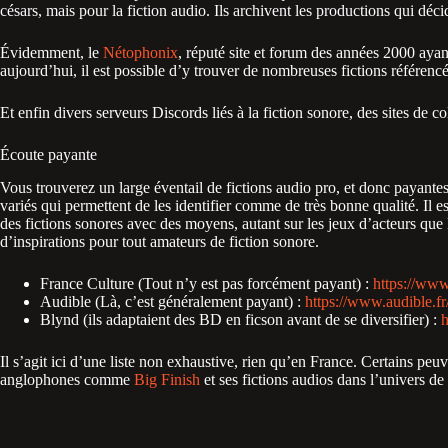
césars, mais pour la fiction audio. Ils archivent les productions qui déci
Évidemment, le
Nétophonix
, réputé site et forum des années 2000 ayan
aujourd’hui, il est possible d’y trouver de nombreuses fictions référencé
Et enfin divers serveurs Discords liés à la fiction sonore, des sites de co
Écoute payante
Vous trouverez un large éventail de fictions audio pro, et donc payante
variés qui permettent de les identifier comme de très bonne qualité. Il e
des fictions sonores avec des moyens, autant sur les jeux d’acteurs que
d’inspirations pour tout amateurs de fiction sonore.
France Culture (Tout n’y est pas forcément payant) :
https://www.
Audible (Là, c’est généralement payant) :
https://www.audible.fr
Blynd (ils adaptaient des BD en ficson avant de se diversifier) :
h
Il s’agit ici d’une liste non exhaustive, rien qu’en France. Certains peuven
anglophones comme
Big Finish
et ses fictions audios dans l’univers 