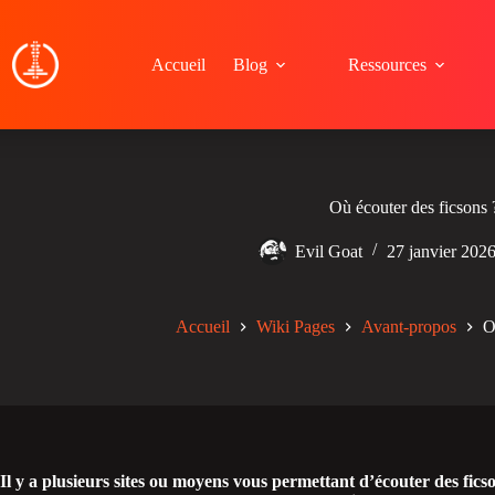
Passer
au
contenu
Accueil
Blog
Ressources
Où écouter des ficsons 
Evil Goat
27 janvier 202
Accueil
Wiki Pages
Avant-propos
O
Il y a plusieurs sites ou moyens vous permettant d’écouter des ficson