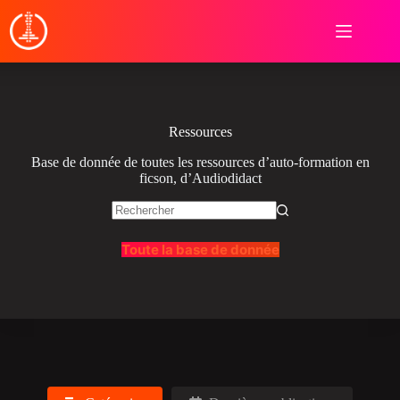
Passer
au
contenu
Ressources
Base de donnée de toutes les ressources d’auto-formation en
ficson, d’Audiodidact
Aucun
résultat
Toute la base de donnée