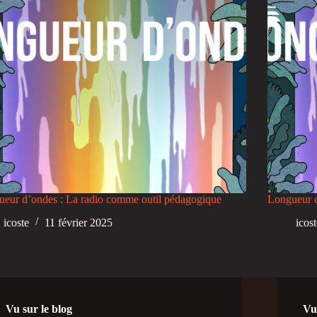
eur d’ondes : La radio comme outil pédagogique
Longueur d
icoste
11 février 2025
icos
Vu sur le blog
Vu 