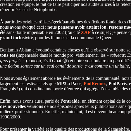
création en équipe, le fait de faire participer nos auditeur·ices à la rel
répertoriées sur le Netophonix.
À partir des origines rôlistes/geek/parodiques des fictions fondatrices
nous avons évoqué ceci :
nous pensons avoir atteint [ou, restons mo
été sans doute impensable en 2002 (j’ai cité
ZAP
à ce sujet ; je pense 
grand inclusivité
, pour les femmes et la communauté Queer.
Benjamin Abitan a évoqué certaines choses qu’il a observé sur notre ser
tous·tes
(impensable dans le monde pro, visiblement), les «
tableaux Ex
gros projets
» (coucou, Evil Goat 😘) et notre vocabulaire un peu diff
une fiction sonore sur un seul canal de sortie, c’est comme un unitair
Nous avons également abordé les événements de la communauté, not
largement les festivals tels que
MP3 à Paris
,
PodRennes
,
PodParis
, 
François !) qui constitue une porte d’entrée qui agrège l’ensemble des 
Enfin, nous avons aussi parlé de
l’entraide
, un élément capital de la 
des nouvelles versions
de nos épisodes après leurs publications sans qu
milieux professionnels). En effet, maintenant, il est devenu beaucoup pl
1990/2000.
Pour présenter la variété et la qualité des productions de la Sagasphère,