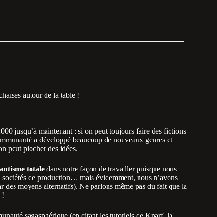
haises autour de la table !
2000 jusqu’à maintenant : si on peut toujours faire des fictions
a communauté a développé beaucoup de nouveaux genres et
n peut piocher des idées.
tantisme totale
dans notre façon de travailler puisque nous
 de sociétés de production… mais évidemment, nous n’avons
par des moyens alternatifs). Ne parlons même pas du fait que la
 !
nauté sagasphérique (en citant les tutoriels de Knarf, la