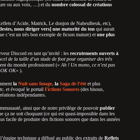
ecture ou aux voix, …) et du
nombre colossal de créations
 (Reflets d’Acide, Matrick, Le donjon de Naheulbeuk, etc),
destes, nous diriger vers] une maturité du ton
qui aurait
que c’est un très bon exemple de ficson mature) et
une plus
veur Discord en tant qu’invité : les
recrutements ouverts à
cel de la taille d’un stade de foot pour organiser des très
érent du monde professionnel («
Ah ! Un mono, ce n’est pas
e, OK OK
« ).
amment
la
Nuit sans Image
,
la
Saga de l’été
et plus
etc. et évoqué le portail
Fictions Sonores
(des bisous,
créations indépendantes.
communauté, ainsi que de notre privilège de pouvoir
publier
e ça ne soit choquant (ce qui est quasi-impossible dans les
us facile de produire des fictions sonores que dans les années
 l’équipe technique a diffusé au public des extraits de
Reflets